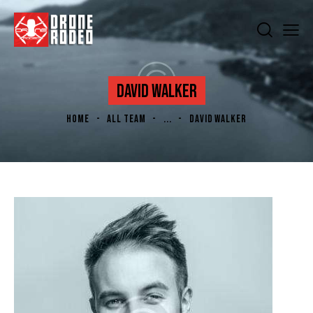
DAVID WALKER
HOME
ALL TEAM
...
DAVID WALKER